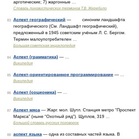
арготические; 7) жаргонные …
Словарь лингвистических терминов Т.В. Жеребило
Аспект географический
— синоним ландшафта
83
географического (См. Ландшафт географический),
предложенный в 1945 советским учёным Л. С. Бергом.
Термин малоупотребителен …
Большая советская энциклопедия
Аспект (грамматика)
— …
84
Википедия
Аспект-ориентированное программирование
— …
85
Википедия
Аспект (соционика)
— …
86
Википедия
Аспект мяса
— Жарг. мол. Шутл. Станция метро “Проспект
87
Маркса” (ныне “Охотный ряд”). Щуплов, 319 …
Большой словарь русских поговорок
аспект языка
— одна из составных частей языка. В
88