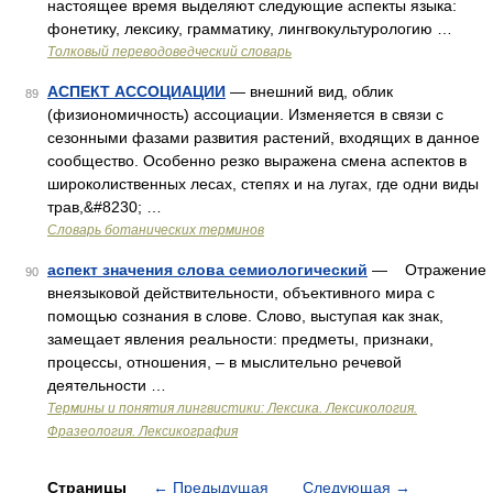
настоящее время выделяют следующие аспекты языка:
фонетику, лексику, грамматику, лингвокультурологию …
Толковый переводоведческий словарь
АСПЕКТ АССОЦИАЦИИ
— внешний вид, облик
89
(физиономичность) ассоциации. Изменяется в связи с
сезонными фазами развития растений, входящих в данное
сообщество. Особенно резко выражена смена аспектов в
широколиственных лесах, степях и на лугах, где одни виды
трав,&#8230; …
Словарь ботанических терминов
аспект значения слова семиологический
— Отражение
90
внеязыковой действительности, объективного мира с
помощью сознания в слове. Слово, выступая как знак,
замещает явления реальности: предметы, признаки,
процессы, отношения, – в мыслительно речевой
деятельности …
Термины и понятия лингвистики: Лексика. Лексикология.
Фразеология. Лексикография
Страницы
←
Предыдущая
Следующая
→